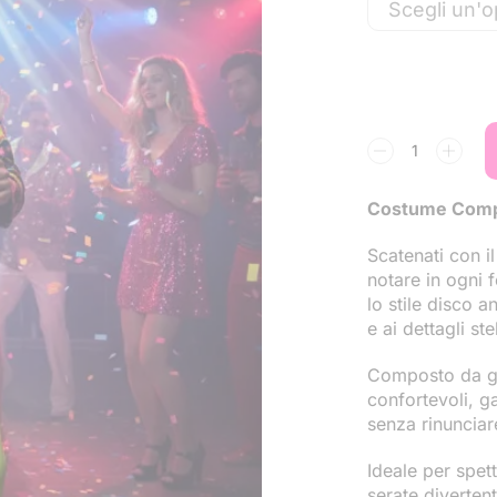
Costume Comp
Scatenati con il
notare in ogni 
lo stile disco 
e ai dettagli st
Composto da gia
confortevoli, ga
senza rinunciare
Ideale per spet
serate divertent