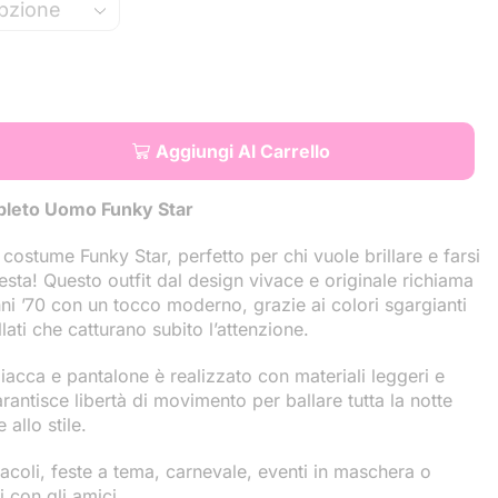
Aggiungi Al Carrello
leto Uomo Funky Star
 costume Funky Star, perfetto per chi vuole brillare e farsi
festa! Questo outfit dal design vivace e originale richiama
anni ’70 con un tocco moderno, grazie ai colori sgargianti
ellati che catturano subito l’attenzione.
cca e pantalone è realizzato con materiali leggeri e
rantisce libertà di movimento per ballare tutta la notte
 allo stile.
tacoli, feste a tema, carnevale, eventi in maschera o
i con gli amici.