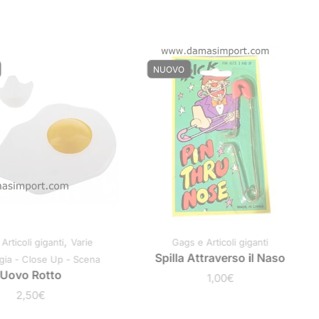
NUOVO
,
Articoli giganti
Varie
Gags e Articoli giganti
Spilla Attraverso il Naso
ia - Close Up - Scena
Uovo Rotto
1,00
€
2,50
€