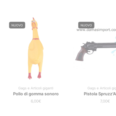
NUOVO
NUOVO
Gags e Articoli giganti
Gags e Articoli gi
Pollo di gomma sonoro
Pistola Spruzz’
6,00
€
7,00
€