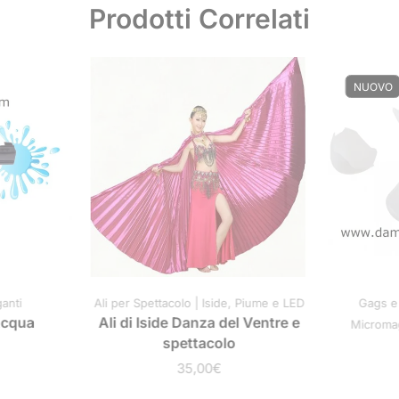
Prodotti Correlati
NUOVO
ganti
Ali per Spettacolo | Iside, Piume e LED
Gags e 
Acqua
Ali di Iside Danza del Ventre e
Micromag
spettacolo
35,00
€