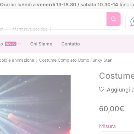
Orario: lunedì a venerdì 13-18.30 / sabato 10.30-14
Ignora
❘
❘
oni
Informativa cookies
go
Chi Siamo
Contatto
NUOVO
olo e animazione
Costume Completo Uomo Funky Star
Costume
Aggiungi ai
60,00
€
Misura