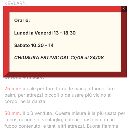
KEVLAR®.
×
Lo spessore di 3 mm permette di utilizzare quantità
Orario:
minori (50 cm sono più che sufficienti per fare una
buona torcia o catena di fuoco) per ogni attrezzo.
Lunedi a Venerdi 13 – 18.30
Massimo assorbimento di liquido combustibile
mantenendo compattezza strutturale e bordi
Sabato 10.30 – 14
estremamente robusti.
CHIUSURA ESTIVA: DAL 13/08 al 24/08
Rimarrete sicuramente soddisfatti dal nostro 100%
PURO KEVLAR®!!!
Ci sono 4 misure:
25 mm
: ideale per fare torcette mangia fuoco, fire
palm, per attrezzi piccoli o da usare più vicino al
corpo, nella danza
50 mm
: Il più venduto. Questa misura è la più usata per
la costruzione di ventaglio, catene, bastoni con un
fuoco contenuto, e tanti altri attrezzi. Buona fiamma