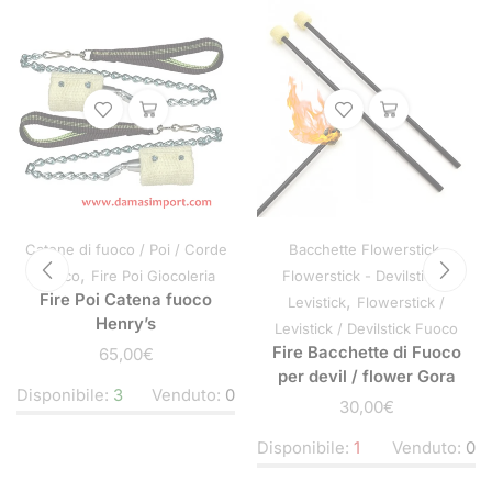
,
Catene di fuoco / Poi / Corde
Bacchette Flowerstick
,
Fuoco
Fire Poi Giocoleria
Flowerstick - Devilstick -
Fire Poi Catena fuoco
,
Levistick
Flowerstick /
Henry’s
Levistick / Devilstick Fuoco
Fire Bacchette di Fuoco
65,00
€
per devil / flower Gora
Disponibile:
3
Venduto:
0
30,00
€
Disponibile:
1
Venduto:
0